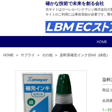
確かな技術で未来を創る会社
当サイトはローレルバンクマシン株式会社の
サイトのご利用には事前登録が必要です。弊
HOME
HOME
サプライ
その他
染料系補充インク20ml（緑色）
染料
商品コ
会員
1～