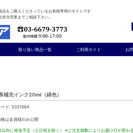
製品をご購入くださっているお客様専用のサイトです
社担当営業までご相談下さい。
取り扱い商品一覧
ご利用ガイド
お
系補充インク20ml（緑色）
ード:
S321984
価格は会員様のみ公開
5日以内に発送予定（土日祝を除く） ※ご注文個数によりお届け日が変わ